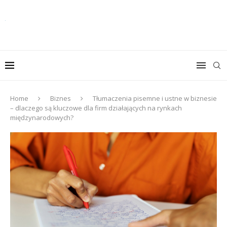
Home
Biznes
Tłumaczenia pisemne i ustne w biznesie
– dlaczego są kluczowe dla firm działających na rynkach
międzynarodowych?