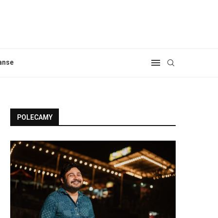
anse
POLECAMY